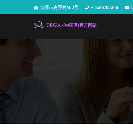
安顺市克辱村400号
+13594780049
c