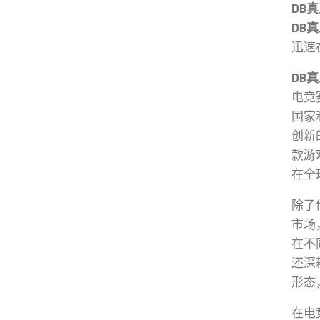
DB
DB
迅速
DB
电竞
国家
创新
款游
在全
除了
市场
在不
还深
形态
在电