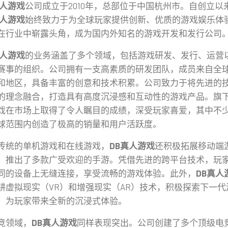
真人游戏
公司成立于2010年，总部位于中国杭州市。自创立以
真人游戏
始终致力于为全球玩家提供创新、优质的游戏娱乐体
在行业中崭露头角，成为国内外知名的游戏开发和发行公司
真人游戏
的业务涵盖了多个领域，包括游戏研发、发行、运营
赛事的组织。公司拥有一支高素质的研发团队，成员来自全
和地区，具备丰富的创意和技术积累。公司致力于将先进的
的理念融合，打造具有高度沉浸感和互动性的游戏产品。旗
戏在市场上取得了令人瞩目的成绩，深受玩家喜爱，其中不
球范围内创造了极高的销量和用户活跃度。
传统的单机游戏和在线游戏，
DB真人游戏
还积极拓展移动端
，推出了多款广受欢迎的手游。凭借先进的跨平台技术，玩
同的设备上无缝连接，享受流畅的游戏体验。此外，
DB真人
耕虚拟现实（VR）和增强现实（AR）技术，积极探索下一代
，为玩家带来全新的沉浸式体验。
竞领域，
DB真人游戏
同样表现突出。公司创建了多个顶级电