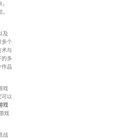
来，
验，
。
以及
球多个
技术与
下的多
少作品
游戏
家可以
游戏
游戏
竞战