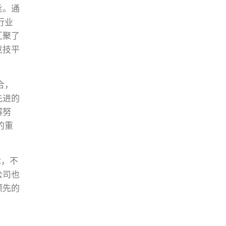
丝。通
行业
汇聚了
竞技平
合，
先进的
懈努
的重
念，不
公司也
领先的