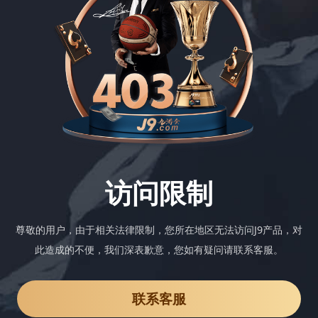
访问限制
尊敬的用户，由于相关法律限制，您所在地区无法访问J9产品，对
此造成的不便，我们深表歉意，您如有疑问请联系客服。
联系客服